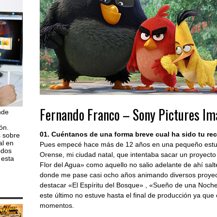
Fernando Franco – Sony Pictures I
nde
ón.
01. Cuéntanos de una forma breve cual ha sido tu reco
s sobre
al en
Pues empecé hace más de 12 años en una pequeño estudi
odos
Orense, mi ciudad natal, que intentaba sacar un proyecto
 esta
Flor del Agua» como aquello no salio adelante de ahí sal
donde me pase casi ocho años animando diversos proyect
destacar «El Espíritu del Bosque» , «Sueño de una Noch
este último no estuve hasta el final de producción ya que
momentos.