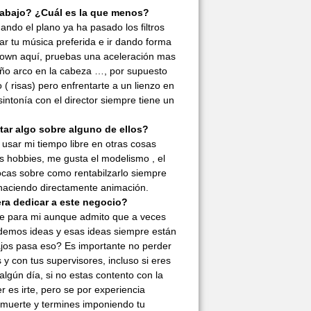
 trabajo? ¿Cuál es la que menos?
ando el plano ya ha pasado los filtros
r tu música preferida e ir dando forma
kdown aquí, pruebas una aceleración mas
eño arco en la cabeza …, por supuesto
( risas) pero enfrentarte a un lienzo en
sintonía con el director siempre tiene un
ar algo sobre alguno de ellos?
usar mi tiempo libre en otras cosas
 hobbies, me gusta el modelismo , el
locas sobre como rentabilzarlo siempre
haciendo directamente animación.
era dedicar a este negocio?
nte para mi aunque admito que a veces
ndemos ideas y esas ideas siempre están
bajos pasa eso? Es importante no perder
y con tus supervisores, incluso si eres
algún día, si no estas contento con la
 es irte, pero se por experiencia
 muerte y termines imponiendo tu