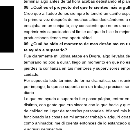
terminar algo antes de tal hora acabas detestando el plan
08. ¿Cuál es el proyecto del que te sientes más orgu
Creo que a Tadeo Jones siempre le tendré un cariño espe
la primera vez después de muchos años dedicándome a est
encajaba en un conjunto, soy consciente que no es una s
exprimir mis capacidades al límite así que lo hice lo mejo
producciones tienes esa oportunidad.
09. ¿Cuál ha sido el momento de mas desánimo en tu 
te ayudo a superarlo?
Fue claramente mi última etapa en Dygra, algo llevaba ti
temprano no podía durar, llegó un momento en que no e
pierdes la confianza en tus mentores y supervisores emp
cuidado.
Por supuesto todo termino de forma dramática, con reun
por impago, lo que se suponía era un trabajo precioso se
diario.
Lo que me ayudo a superarlo fue pasar página, entrar en 
distinto, con gente que era sincera con lo que hacia y que
de calidad en lugar de tonterías personales. Afiancé mis
funcionado las cosas en mi anterior trabajo y adquirí otr
como animador, me di cuenta entonces de lo estancado 
y adquirí perspectiva.