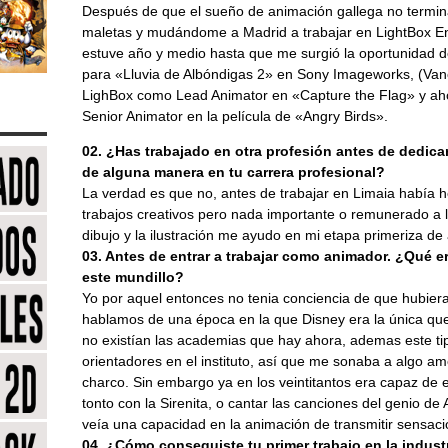
Después de que el sueño de animación gallega no termina
maletas y mudándome a Madrid a trabajar en LightBox En
estuve año y medio hasta que me surgió la oportunidad de
para «Lluvia de Albóndigas 2» en Sony Imageworks, (Van
LighBox como Lead Animator en «Capture the Flag» y ah
Senior Animator en la película de «Angry Birds».
02. ¿Has trabajado en otra profesión antes de dedic
de alguna manera en tu carrera profesional?
La verdad es que no, antes de trabajar en Limaia había 
trabajos creativos pero nada importante o remunerado a l
dibujo y la ilustración me ayudo en mi etapa primeriza de
03. Antes de entrar a trabajar como animador. ¿Qué er
este mundillo?
Yo por aquel entonces no tenia conciencia de que hubier
hablamos de una época en la que Disney era la única que 
no existían las academias que hay ahora, ademas este tip
orientadores en el instituto, así que me sonaba a algo ame
charco. Sin embargo ya en los veintitantos era capaz de
tonto con la Sirenita, o cantar las canciones del genio de
veía una capacidad en la animación de transmitir sensac
04. ¿Cómo conseguiste tu primer trabajo en la indust