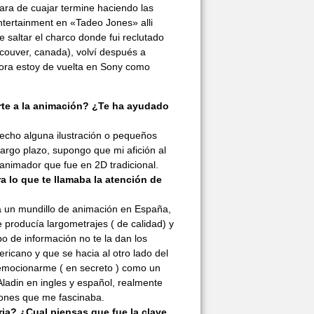
ra de cuajar termine haciendo las
tertainment en «Tadeo Jones» alli
 saltar el charco donde fui reclutado
couver, canada), volví después a
ora estoy de vuelta en Sony como
arte a la animación? ¿Te ha ayudado
hecho alguna ilustración o pequeños
argo plazo, supongo que mi afición al
 animador que fue en 2D tradicional.
a lo que te llamaba la atención de
a un mundillo de animación en España,
producía largometrajes ( de calidad) y
o de información no te la dan los
ricano y que se hacia al otro lado del
 emocionarme ( en secreto ) como un
 Aladin en ingles y español, realmente
iones que me fascinaba.
ria? ¿Cual piensas que fue la clave