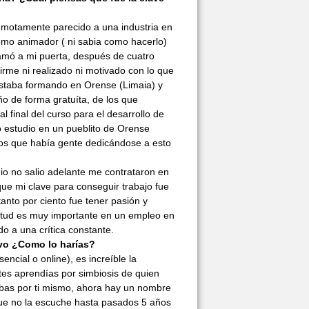
emotamente parecido a una industria en
mo animador ( ni sabia como hacerlo)
amó a mi puerta, después de cuatro
irme ni realizado ni motivado con lo que
estaba formando en Orense (Limaia) y
o de forma gratuíta, de los que
 final del curso para el desarrollo de
o estudio en un pueblito de Orense
os que había gente dedicándose a esto
dio no salio adelante me contrataron en
ue mi clave para conseguir trabajo fue
tanto por ciento fue tener pasión y
ctitud es muy importante en un empleo en
o a una crítica constante.
evo ¿Como lo harías?
ncial o online), es increíble la
tes aprendías por simbiosis de quien
abas por ti mismo, ahora hay un nombre
que no la escuche hasta pasados 5 años