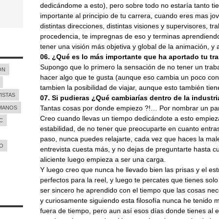
dedicándome a esto), pero sobre todo no estaría tanto t
importante al principio de tu carrera, cuando eres mas jo
distintas direcciones, distintas visiones y supervisores, t
procedencia, te impregnas de eso y terminas aprendiendo
tener una visión más objetiva y global de la animación, 
06. ¿Qué es lo más importante que ha aportado tu tra
Supongo que lo primero la sensación de no tener un traba
ON
hacer algo que te gusta (aunque eso cambia un poco con
tambien la posibilidad de viajar, aunque esto también tie
ISTAS
07. Si pudieras ¿Qué cambiarías dentro de la industr
Tantas cosas por donde empiezo ?!… Por nombrar un par 
MANOS
Creo cuando llevas un tiempo dedicándote a esto empiez
C
estabilidad, de no tener que preocuparte en cuanto entras
paso, nunca puedes relajarte, cada vez que haces la ma
O
entrevista cuesta más, y no dejas de preguntarte hasta c
aliciente luego empieza a ser una carga.
Y luego creo que nunca he llevado bien las prisas y el es
perfectos para la reel, y luego te percates que tienes solo
ser sincero he aprendido con el tiempo que las cosas nec
y curiosamente siguiendo esta filosofía nunca he tenido
fuera de tiempo, pero aun así esos días donde tienes al