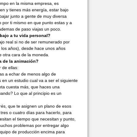
iempo en la misma empresa, es
ven y tienes más energía, estar bajo
rabajar junto a gente de muy diversa
 por ti mismo en que punto estas y a
y ademas de paso viajas un poco.
bajo a tu vida personal?
jo real si no de ser remunerado por
 los años), desde hace unos años
ne otra cara de la moneda.
ia de la animación?
de ellas:
as a echar de menos algo de
 en un estudio cual va a ser el siguiente
leta cuesta más, que haces una
uando? Lo que al principio es un
trés, que te asignen un plano de esos
 tres o cuatro días para hacerlo, para
esitan el tiempo que necesitan y punto,
 muchos problemas por entregar algo
 equipo de producción encima para