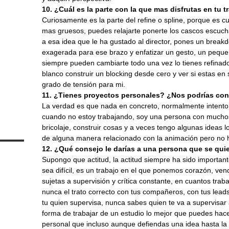
10. ¿Cuál es la parte con la que mas disfrutas en tu
Curiosamente es la parte del refine o spline, porque es cu
mas gruesos, puedes relajarte ponerte los cascos escucha
a esa idea que le ha gustado al director, pones un brea
exagerada para ese brazo y enfatizar un gesto, un pequ
siempre pueden cambiarte todo una vez lo tienes refinado 
blanco construir un blocking desde cero y ver si estas en 
grado de tensión para mi.
11. ¿Tienes proyectos personales? ¿Nos podrías cont
La verdad es que nada en concreto, normalmente intento 
cuando no estoy trabajando, soy una persona con muchos
bricolaje, construir cosas y a veces tengo algunas ideas 
de alguna manera relacionado con la animación pero no 
12. ¿Qué consejo le darías a una persona que se qui
Supongo que actitud, la actitud siempre ha sido importa
sea difícil, es un trabajo en el que ponemos corazón, ve
sujetas a supervisión y crítica constante, en cuantos tra
nunca el trato correcto con tus compañeros, con tus leads 
tu quien supervisa, nunca sabes quien te va a supervisar 
forma de trabajar de un estudio lo mejor que puedes hacer
personal que incluso aunque defiendas una idea hasta la