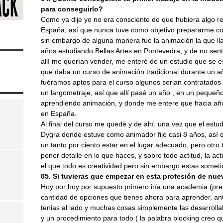
para conseguirlo?
Como ya dije yo no era consciente de que hubiera algo r
España, así que nunca tuve como objetivo prepararme co
sin embargo de alguna manera fue la animación la que ll
años estudiando Bellas Artes en Pontevedra, y de no sent
allí me querían vender, me enteré de un estudio que se 
que daba un curso de animación tradicional durante un añ
fuéramos aptos para el curso algunos serian contratados al
un largometraje, así que allí pasé un año , en un pequeñ
aprendiendo animación, y donde me entere que hacia añ
en España.
Al final del curso me quedé y de ahí, una vez que el estu
Dygra donde estuve como animador fijo casi 8 años, así q
un tanto por ciento estar en el lugar adecuado, pero otro 
poner detalle en lo que haces, y sobre todo actitud, la a
el que todo es creatividad pero sin embargo estas sometid
05. Si tuvieras que empezar en esta profesión de nu
Hoy por hoy por supuesto primero iría una academia (prese
cantidad de opciones que tienes ahora para aprender, an
tenias al lado y muchas cosas simplemente las desarroll
y un procedimiento para todo ( la palabra blocking creo 